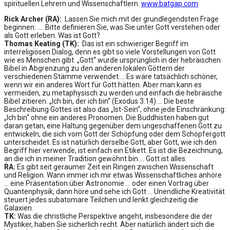
spirituellen Lehrern und Wissenschaftlern.
www.batgap.com
Rick Archer (RA):
Lassen Sie mich mit der grundlegendsten Frage
beginnen: …. Bitte definieren Sie, was Sie unter Gott verstehen oder
als Gott erleben. Was ist Gott?
Thomas Keating (TK):
Das ist ein schwieriger Begriff im
interreligiösen Dialog, denn es gibt so viele Vorstellungen von Gott
wie es Menschen gibt. „Gott“ wurde ursprünglich in der hebräischen
Bibel in Abgrenzung zu den anderen lokalen Göttern der
verschiedenen Stämme verwendet…. Es wäre tatsächlich schöner,
wenn wir ein anderes Wort für Gott hätten. Aber man kann es
vermeiden, zu metaphysisch zu werden und einfach die hebräische
Bibel zitieren: „Ich bin, der ich bin“ (Exodus 3:14) … Die beste
Beschreibung Gottes ist also das „Ist-Sein“, ohne jede Einschränkung:
„Ich bin“ ohne ein anderes Pronomen. Die Buddhisten haben gut
daran getan, eine Haltung gegenüber dem ungeschaffenen Gott zu
entwickeln, die sich vom Gott der Schöpfung oder dem Schöpfergott
unterscheidet. Es ist natürlich derselbe Gott, aber Gott, wie ich den
Begriff hier verwende, ist einfach ein Etikett. Es ist die Bezeichnung,
an die ich in meiner Tradition gewöhnt bin…. Gott ist alles.
RA:
Es gibt seit geraumer Zeit ein Ringen zwischen Wissenschaft
und Religion. Wann immer ich mir etwas Wissenschaftliches anhöre
… eine Präsentation über Astronomie … oder einen Vortrag über
Quantenphysik, dann höre und sehe ich Gott … Unendliche Kreativität
steuert jedes subatomare Teilchen und lenkt gleichzeitig die
Galaxien.
TK:
Was die christliche Perspektive angeht, insbesondere die der
Mystiker, haben Sie sicherlich recht. Aber natürlich ändert sich die