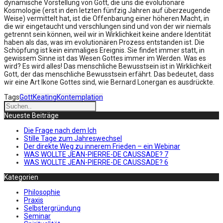
dynamische Vorstellung von Gott, die uns die evolutionäre
Kosmologie (erst in den letzten fünfzig Jahren auf überzeugende
Weise) vermittelt hat, ist die Offenbarung einer höheren Macht, in
die wir eingetaucht und verschlungen sind und von der wir niemals
getrennt sein können, weil wir in Wirklichkeit keine andere Identität
haben als das, was im evolutionären Prozess entstanden ist. Die
Schöpfung ist kein einmaliges Ereignis. Sie findet immer statt, in
gewissem Sinne ist das Wesen Gottes immer im Werden. Was es
wird? Es wird alles! Das menschliche Bewusstsein ist in Wirklichkeit
Gott, der das menschliche Bewusstsein erfährt. Das bedeutet, dass
wir eine Art Ikone Gottes sind, wie Bernard Lonergan es ausdrückte.
Tags
Gott
Keating
Kontemplation
Neueste Beiträge
Die Frage nach dem Ich
Stille Tage zum Jahreswechsel
Der direkte Weg zu innerem Frieden – ein Webinar
WAS WOLLTE JEAN-PIERRE-DE CAUSSADE? 7
WAS WOLLTE JEAN-PIERRE-DE CAUSSADE? 6
Kategorien
Philosophie
Praxis
Selbstergründung
Seminar