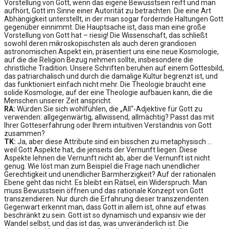
Vorstellung von Gott, wenn das eigene Bewusstsein reift und man
aufhört, Gott im Sinne einer Autorität zu betrachten. Die eine Art
Abhängigkeit unterstellt, in der man sogar fordernde Haltungen Gott
gegenüber einnimmt. Die Hauptsache ist, dass man eine große
Vorstellung von Gott hat – riesig! Die Wissenschaft, das schließt
sowohl deren mikroskopischsten als auch deren grandiosen
astronomischen Aspekt ein, präsentiert uns eine neue Kosmologie,
auf die die Religion Bezug nehmen sollte, insbesondere die
christliche Tradition. Unsere Schriften beruhen auf einem Gottesbild,
das patriarchalisch und durch die damalige Kultur begrenzt ist, und
das funktioniert einfach nicht mehr. Die Theologie braucht eine
solide Kosmologie, auf der eine Theologie aufbauen kann, die die
Menschen unserer Zeit anspricht.
RA:
Würden Sie sich wohlfühlen, die „All“-Adjektive für Gott zu
verwenden: allgegenwärtig, allwissend, allmächtig? Passt das mit
Ihrer Gotteserfahrung oder Ihrem intuitiven Verständnis von Gott
zusammen?
TK:
Ja, aber diese Attribute sind ein bisschen zu metaphysisch …
weil Gott Aspekte hat, die jenseits der Vernunft liegen. Diese
Aspekte lehnen die Vernunft nicht ab, aber die Vernunft ist nicht
genug. Wie löst man zum Beispiel die Frage nach unendlicher
Gerechtigkeit und unendlicher Barmherzigkeit? Auf der rationalen
Ebene geht das nicht. Es bleibt ein Rätsel, ein Widerspruch. Man
muss Bewusstsein öffnen und das rationale Konzept von Gott
transzendieren. Nur durch die Erfahrung dieser transzendenten
Gegenwart erkennt man, dass Gott in allem ist, ohne auf etwas
beschränkt zu sein. Gott ist so dynamisch und expansiv wie der
Wandel selbst, und das ist das, was unveränderlich ist. Die